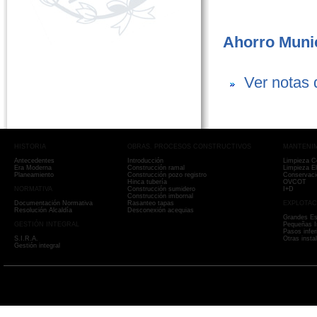
Ahorro Munic
Ver notas 
HISTORIA
OBRAS. PROCESOS CONSTRUCTIVOS
MANTENIM
Antecedentes
Introducción
Limpieza C
Era Moderna
Construcción ramal
Limpieza E
Planeamiento
Construcción pozo registro
Conservaci
Hinca tubería
OVCOT
NORMATIVA
Construcción sumidero
I+D
Construcción imbornal
Documentación Normativa
Rasanteo tapas
EXPLOTAC
Resolución Alcaldía
Desconexión acequias
Grandes Es
GESTIÓN INTEGRAL
Pequeñas I
Pasos infer
S.I.R.A.
Otras insta
Gestión integral