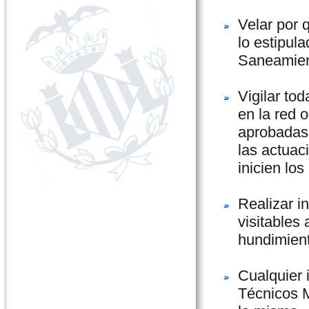
Velar por 
lo estipul
Saneamient
Vigilar to
en la red 
aprobadas 
las actuac
inicien lo
Realizar i
visitables
hundimient
Cualquier 
Técnicos M