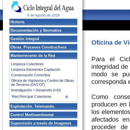
6 de Agosto de 2026
Historia
Documentación y Normativa
Antecedentes
Era Moderna
Gestión Integral
Documentación Normativa
Oficina de V
Planeamiento
Obras. Procesos Constructivos
Saneamiento Integral Red Alcantarillado
(SIRA)
Mantenimiento de la Red
Introducción
Gestión Integral
Para el Cic
Construcción acometida
Limpieza Colectores
integridad de
Construcción ramal
Limpieza Elementos Captación
Construcción pozo registro
modo se pue
Conservación Correctiva
Hinca tubería
corresponda e
Oficina de Vigilancia y Control de Obras
Construcción sumidero
de Terceros (OVCOT)
Construcción imbornal
Investigación + Desarrollo (I+D)
Rasanteo tapas
Como conse
Red Principal Colectores
Desconexión acequias
producen en l
Colectores Zona Norte
Explotación. Telemando.
Colectores Zona Sur
los elemento
Control Medioambiental
Telemando Instalaciones
Colectores Zona Centro
afectados e
Colectores Calle Sagunto
Grandes Estaciones
Supervisión a través de Imagenes
Sensores y Telemetría
proceder de
Pequeñas Instalaciones