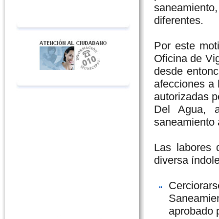
Pasos inferiores
Sistema de Vigilancia por cámaras
Sensores y Telemetría
saneamiento,
Compuertas
Estaciones y Localización
diferentes.
Plano Localización
Estaciones Fijas de Control
Medioambiental
Por este moti
Unidad de Control de Calidad de
Aguas Residuales (UCCAR)
Oficina de Vi
Plano de Localización
desde entonc
Plano de Localización Radares
Móviles
afecciones a
autorizadas p
Del Agua, a
saneamiento 
Las labores 
diversa índole
Cerciorars
Saneamient
aprobado p