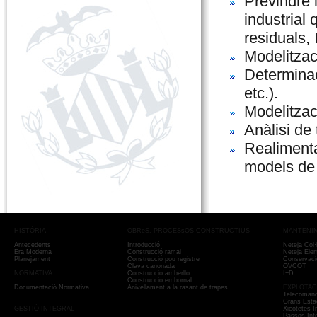
Previndre 
industrial
residuals,
Modelitzac
Determinac
etc.).
Modelitzac
Anàlisi de 
Realimenta
models de 
HISTÒRIA
OBReS. PROCESsOS CONSTRUCTIUS
MANTENIM
Antecedents
Introducció
Neteja Col·
Era Moderna
Construcció ramal
Neteja Ele
Planejament
Construcció pou registre
Conservació
Clava canonada
OVCOT
NORMATIVA
Construcció amberlló
I+D
Construcció embornal
Documentació Normativa
Anivellament a la rasant de trapes
EXPLOTA
Telecomand
Grans Esta
GESTIÓ INTEGRAL
Xicotetes I
Passos Infe